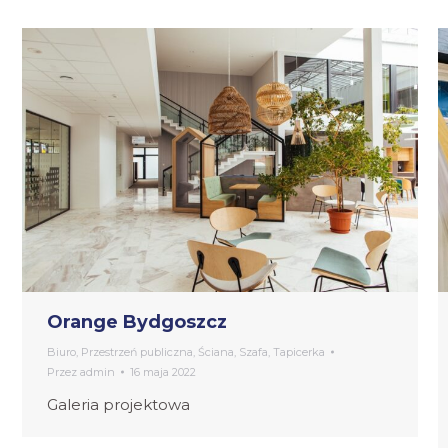
Orange Bydgoszcz
Biuro
,
Przestrzeń publiczna
,
Ściana
,
Szafa
,
Tapicerka
Przez
admin
16 maja 2022
Galeria projektowa