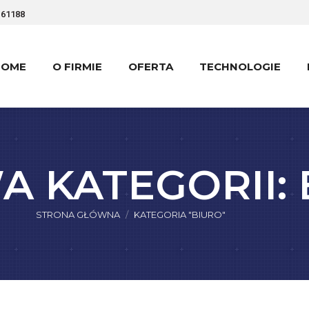
161188
HOME
O FIRMIE
OFERTA
TECHNOLOGIE
HOME
O FIRMIE
OFERTA
TECHNOLOGIE
A KATEGORII:
Jesteś tutaj:
STRONA GŁÓWNA
KATEGORIA "BIURO"