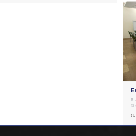
E
Bi
31 
Ga