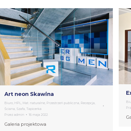
E
Art neon Skawina
Bi
Biuro
,
HPL
,
Mat. naturalne
,
Przestrzeń publiczna
,
Recepcja
,
Pr
Ściana
,
Szafa
,
Tapicerka
Przez
admin
16 maja 2022
Ga
Galeria projektowa