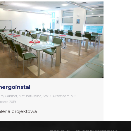
nergoinstal
uro
,
Gabinet
,
Mat. naturalne
,
Stół
Przez
admin
marca 2019
leria projektowa