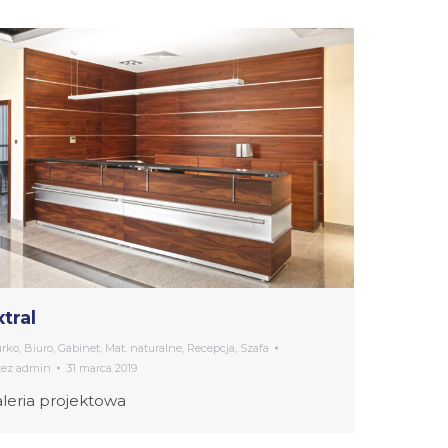
xtral
urko
,
Biuro
,
Gabinet
,
Mat. naturalne
,
Recepcja
,
Szafa
zez
admin
31 marca 2019
leria projektowa