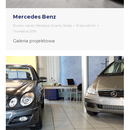
Mercedes Benz
Biurko
,
Lakier
,
Recepcja
,
Ściana
,
Sklep
Przez
admin
1 kwietnia 2019
Galeria projektowa