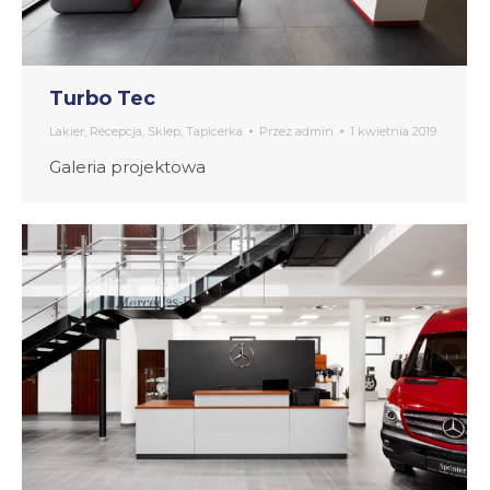
Turbo Tec
Lakier
,
Recepcja
,
Sklep
,
Tapicerka
Przez
admin
1 kwietnia 2019
Galeria projektowa