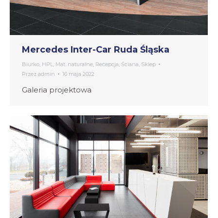
Mercedes Inter-Car Ruda Śląska
Biurko
,
HPL
,
Mat. naturalne
,
Recepcja
,
Ściana
,
Sklep
Przez
admin
16 maja 2022
Galeria projektowa