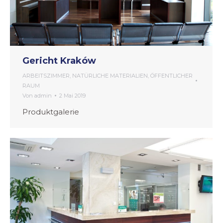
Gericht Kraków
ARBEITSZIMMER
,
NATÜRLICHE MATERIALIEN
,
ÖFFENTLICHER
RAUM
Von
admin
2 Mai 2019
Produktgalerie