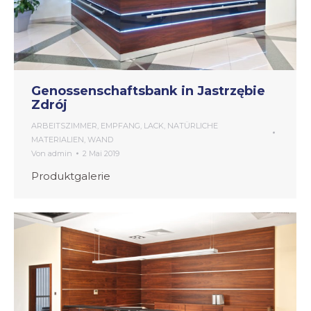
Genossenschaftsbank in Jastrzębie
Zdrój
ARBEITSZIMMER
,
EMPFANG
,
LACK
,
NATÜRLICHE
MATERIALIEN
,
WAND
Von
admin
2 Mai 2019
Produktgalerie