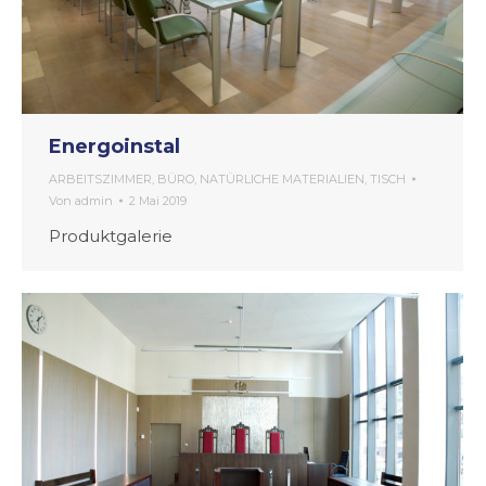
Energoinstal
ARBEITSZIMMER
,
BÜRO
,
NATÜRLICHE MATERIALIEN
,
TISCH
Von
admin
2 Mai 2019
Produktgalerie