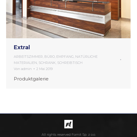
Extral
ARBEITSZIMMER
,
BÜRO
,
EMPFANG
,
NATÜRLICHE
MATERIALIEN
,
SCHRANK
,
SCHREIBTISCH
Von
admin
2 Mai 2019
Produktgalerie
All rights reserved Fornit Sp. z o.o.