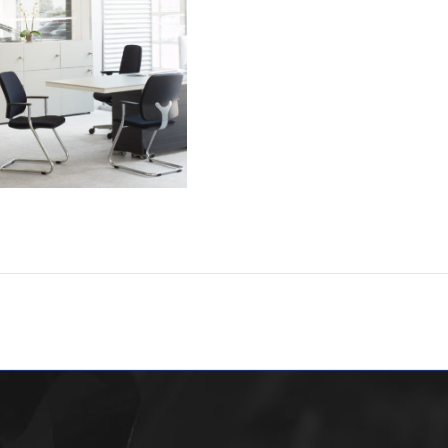
Następny
wpis: