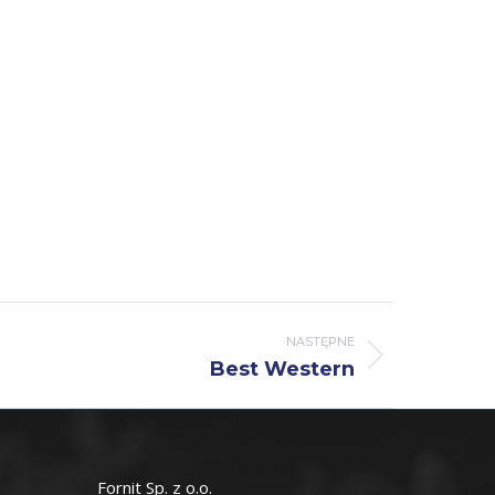
NASTĘPNE
Best Western
Fornit Sp. z o.o.