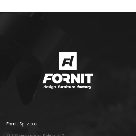
Fornit Sp. z o.o.
43-600 Jaworzno, ul. Poległych 7