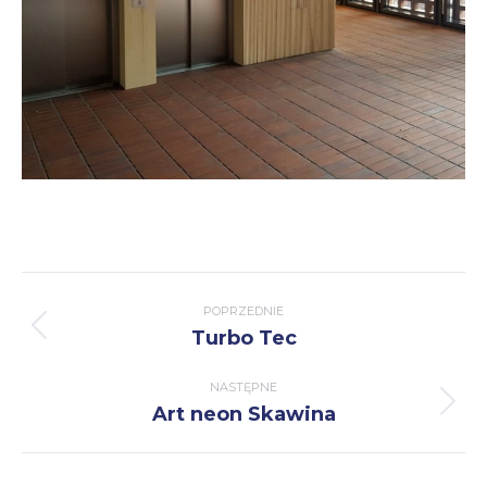
Nawigacja
POPRZEDNIE
wpisów
Turbo Tec
Poprzedni
wpis:
NASTĘPNE
Art neon Skawina
Następny
wpis: