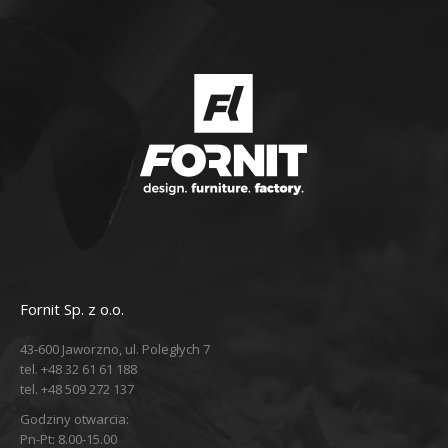
Fornit Sp. z o.o.
43-600 Jaworzno, ul. Poległych 7
tel. +48 32 61 61 188
tel. +48 509 272 137
Godziny otwarcia:
Pn-Pt: 8.00-15.00