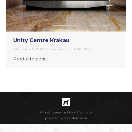
Unity Centre Krakau
LACK
,
LADEN
,
WAND
Von
admin
16 Mai 2022
Produktgalerie
All rights reserved Fornit Sp. z o.o.
powered by
monstermedia