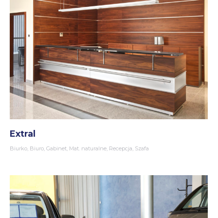
Extral
Biurko
,
Biuro
,
Gabinet
,
Mat. naturalne
,
Recepcja
,
Szafa