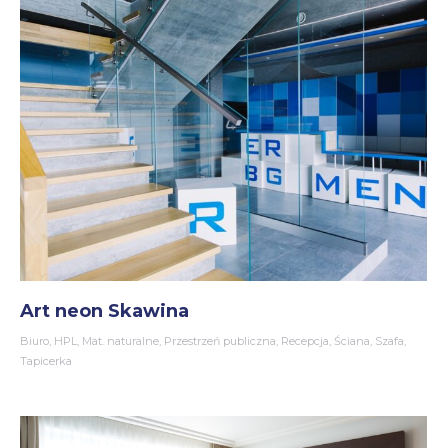
Art neon Skawina
Biuro
,
HPL
,
Mat. naturalne
,
Przestrzeń publiczna
,
Recepcja
,
Ściana
,
Szafa
,
Tapicerka