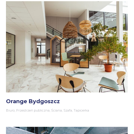
Orange Bydgoszcz
Biuro
,
Przestrzeń publiczna
,
Ściana
,
Szafa
,
Tapicerka