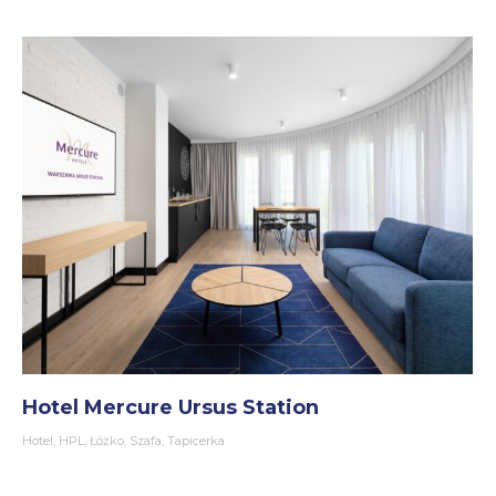
Hotel Mercure Ursus Station
Hotel
,
HPL
,
Łóżko
,
Szafa
,
Tapicerka