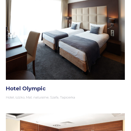
Hotel Olympic
Hotel
,
Łóżko
,
Mat. naturalne
,
Szafa
,
Tapicerka