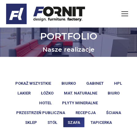
PORTFOLIO
Jesteś tutaj:
Nasze realizacje
POKAŻ WSZYSTKIE
BIURKO
GABINET
HPL
LAKIER
ŁÓŻKO
MAT. NATURALNE
BIURO
HOTEL
PŁYTY MINERALNE
PRZESTRZEŃ PUBLICZNA
RECEPCJA
ŚCIANA
SKLEP
STÓŁ
SZAFA
TAPICERKA