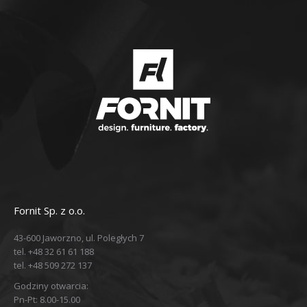
Fornit Sp. z o.o.
43-600 Jaworzno, ul. Poległych 7
tel. +48 32 61 61 188
tel. +48 509 272 137
Godziny otwarcia:
Pn-Pt: 8.00-15.00