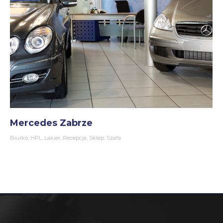
Mercedes Zabrze
Biurko
,
HPL
,
Lakier
,
Recepcja
,
Sklep
,
Szafa